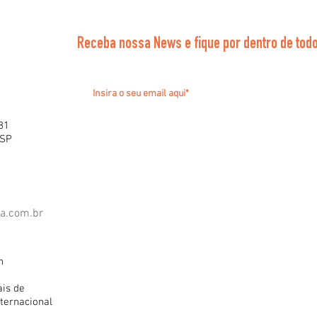
Receba nossa News e fique por dentro de todo
81
 SP
ra.com.br
h
ais de
ternacional