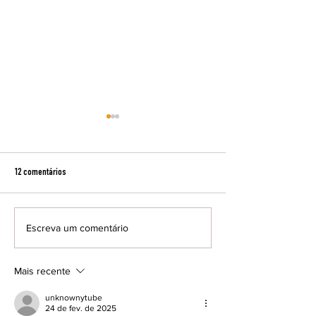
12 comentários
Escreva um comentário
Cine Fórum exibe filme inédito nos
Resenha Preta debate
cinemas brasileiros
feminina e literatura
maio
Mais recente
unknownytube
24 de fev. de 2025