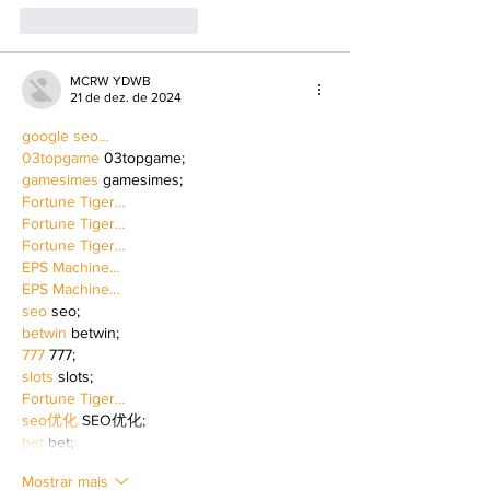
Curtir
Responder
MCRW YDWB
21 de dez. de 2024
google seo…
03topgame
 03topgame;
gamesimes
 gamesimes;
Fortune Tiger…
Fortune Tiger…
Fortune Tiger…
EPS Machine…
EPS Machine…
seo
 seo;
betwin
 betwin;
777
 777;
slots
 slots;
Fortune Tiger…
seo优化
 SEO优化;
bet
 bet;
Mostrar mais