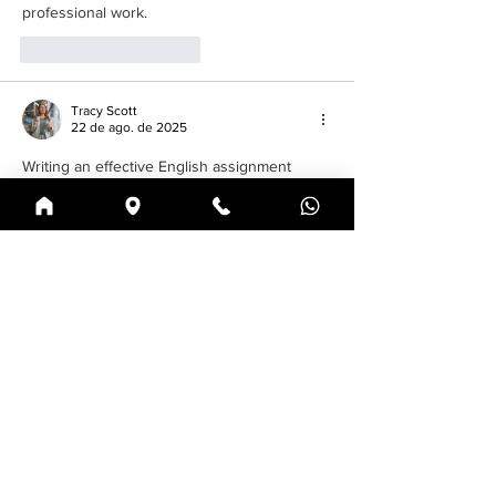
professional work.
Curtir
Responder
Tracy Scott
22 de ago. de 2025
Writing an effective English assignment 
requires clarity, structure, and attention to 
detail. Many students seek guidance to 
enhance their writing skills and achieve 
higher grades. 
How Do You Write A Good 
English Assignment?
 is a common question 
for those aiming to impress their instructors 
and convey ideas convincingly. Learning 
proper formatting, integrating references, 
and maintaining coherence can significantly 
improve the overall quality. Consistently 
applying these strategies ensures your 
work stands out and demonstrates strong 
analytical and writing abilities, making every 
submission…