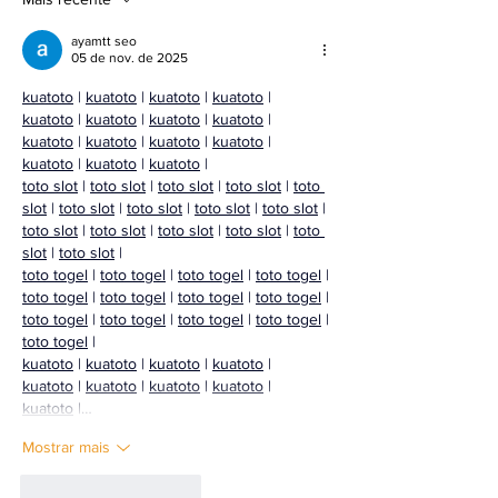
ayamtt seo
05 de nov. de 2025
kuatoto
 | 
kuatoto
 | 
kuatoto
 | 
kuatoto
 | 
kuatoto
 | 
kuatoto
 | 
kuatoto
 | 
kuatoto
 | 
kuatoto
 | 
kuatoto
 | 
kuatoto
 | 
kuatoto
 | 
kuatoto
 | 
kuatoto
 | 
kuatoto
 |
toto slot
 | 
toto slot
 | 
toto slot
 | 
toto slot
 | 
toto 
slot
 | 
toto slot
 | 
toto slot
 | 
toto slot
 | 
toto slot
 | 
toto slot
 | 
toto slot
 | 
toto slot
 | 
toto slot
 | 
toto 
slot
 | 
toto slot
 |
toto togel
 | 
toto togel
 | 
toto togel
 | 
toto togel
 | 
toto togel
 | 
toto togel
 | 
toto togel
 | 
toto togel
 | 
toto togel
 | 
toto togel
 | 
toto togel
 | 
toto togel
 | 
toto togel
 |
kuatoto
 | 
kuatoto
 | 
kuatoto
 | 
kuatoto
 | 
kuatoto
 | 
kuatoto
 | 
kuatoto
 | 
kuatoto
 | 
kuatoto
 |…
Mostrar mais
Curtir
Responder