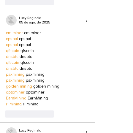
Curtir
Responder
Lucy Reginald
05 de ago. de 2025
cm miner
 cm miner
cpspai
 cpspai
cpspai
 cpspai
qfscoin
 qfscoin
dnsbtc
 dnsbtc
qfscoin
 qfscoin
dnsbtc
 dnsbtc
paxmining
 paxmining
paxmining
 paxmining
golden mining
 golden mining
optominer
 optominer
EarnMining
 EarnMining
ri mining
 ri mining
Curtir
Responder
Lucy Reginald