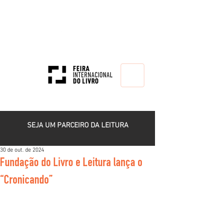
HOME
SEJA UM PARCEIRO DA LEITURA
30 de out. de 2024
Fundação do Livro e Leitura lança o
“Cronicando”