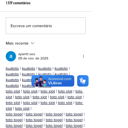
1.519 comentários
Escreva um comentário
Cine Fórum exibe filme inédito nos
Resenha Preta debate
cinemas brasileiros
feminina e literatura
maio
Mais recente
ayamtt seo
05 de nov. de 2025
kuatoto
 | 
kuatoto
 | 
kuatoto
 | 
kuatoto
 | 
kuatoto
 | 
kuatoto
 | 
kuatoto
 | 
kuatoto
 | 
kuatoto
 | 
kuatoto
 | 
kuatoto
 | 
kuatoto
 | 
kuatoto
 | 
kuatoto
 | 
kuatoto
 |
toto slot
 | 
toto slot
 | 
toto slot
 | 
toto slot
 | 
toto 
slot
 | 
toto slot
 | 
toto slot
 | 
toto slot
 | 
toto slot
 | 
toto slot
 | 
toto slot
 | 
toto slot
 | 
toto slot
 | 
toto 
slot
 | 
toto slot
 |
toto togel
 | 
toto togel
 | 
toto togel
 | 
toto togel
 | 
toto togel
 | 
toto togel
 | 
toto togel
 | 
toto togel
 | 
toto togel
 | 
toto togel
 | 
toto togel
 | 
toto togel
 | 