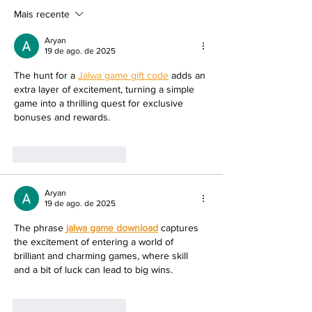
maio
Mais recente
Aryan
19 de ago. de 2025
The hunt for a 
Jalwa game gift code
 adds an 
extra layer of excitement, turning a simple 
game into a thrilling quest for exclusive 
bonuses and rewards.
Curtir
Responder
Aryan
19 de ago. de 2025
The phrase 
jalwa game download
 captures 
the excitement of entering a world of 
brilliant and charming games, where skill 
and a bit of luck can lead to big wins.
Curtir
Responder