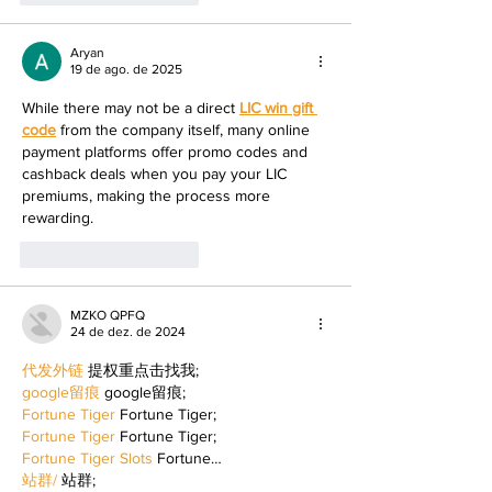
Aryan
19 de ago. de 2025
While there may not be a direct 
LIC win gift 
code
 from the company itself, many online 
payment platforms offer promo codes and 
cashback deals when you pay your LIC 
premiums, making the process more 
rewarding.
Curtir
Responder
MZKO QPFQ
24 de dez. de 2024
代发外链
 提权重点击找我;
google留痕
 google留痕;
Fortune Tiger
 Fortune Tiger;
Fortune Tiger
 Fortune Tiger;
Fortune Tiger Slots
 Fortune…
站群/
 站群;