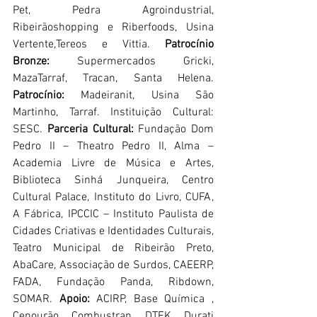
Pet, Pedra Agroindustrial, 
Ribeirãoshopping e Riberfoods, Usina 
Vertente,Tereos e Vittia. 
Patrocínio 
Bronze: 
Supermercados Gricki, 
MazaTarraf, Tracan, Santa Helena. 
Patrocínio: 
Madeiranit, Usina São 
Martinho, Tarraf. Instituição Cultural: 
SESC. 
Parceria Cultural:
 Fundação Dom 
Pedro II – Theatro Pedro II, Alma – 
Academia Livre de Música e Artes, 
Biblioteca Sinhá Junqueira, Centro 
Cultural Palace, Instituto do Livro, CUFA, 
A Fábrica, IPCCIC – Instituto Paulista de 
Cidades Criativas e Identidades Culturais, 
Teatro Municipal de Ribeirão Preto, 
AbaCare, Associação de Surdos, CAEERP, 
FADA, Fundação Panda, Ribdown, 
SOMAR. 
Apoio:
 ACIRP, Base Química , 
Cenourão, Combustran, DTEK, Durati 