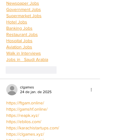
Newspaper Jobs
Government Jobs
Supermarket Jobs
Hotel Jobs
Banking Jobs
Restaurant Jobs
Hospital Jobs
Aviation Jobs
Walk in Interviews
Jobs in 
  Saudi Arabia
Curtir
Responder
clgames
24 de jan. de 2025
https://ftgam.online/
https://gamshf.online/
https://reapk.xyz/
https://ebilos.com/
https://karachistartups.com/
https://clgames.xyz/