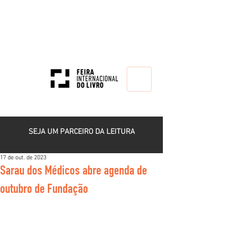
HOME
SEJA UM PARCEIRO DA LEITURA
17 de out. de 2023
Sarau dos Médicos abre agenda de
outubro de Fundação