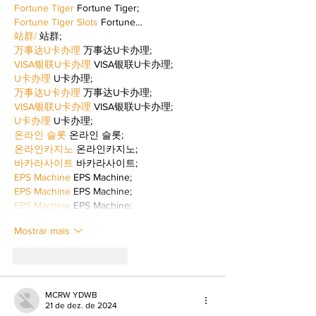
Fortune Tiger
 Fortune Tiger;
Fortune Tiger Slots
 Fortune…
站群/
 站群;
万事达U卡办理
 万事达U卡办理;
VISA银联U卡办理
 VISA银联U卡办理;
U卡办理
 U卡办理;
万事达U卡办理
 万事达U卡办理;
VISA银联U卡办理
 VISA银联U卡办理;
U卡办理
 U卡办理;
온라인 슬롯
 온라인 슬롯;
온라인카지노
 온라인카지노;
바카라사이트
 바카라사이트;
EPS Machine
 EPS Machine;
EPS Machine
 EPS Machine;
EPS Machine
 EPS Machine;
Mostrar mais
Curtir
Responder
MCRW YDWB
21 de dez. de 2024