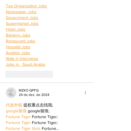
Top Organization Jobs
Newspaper Jobs
Government Jobs
Supermarket Jobs
Hotel Jobs
Banking Jobs
Restaurant Jobs
Hospital Jobs
Aviation Jobs
Walk in Interviews
Jobs in 
  Saudi Arabia
Curtir
Responder
MZKO QPFQ
24 de dez. de 2024
代发外链
 提权重点击找我;
google留痕
 google留痕;
Fortune Tiger
 Fortune Tiger;
Fortune Tiger
 Fortune Tiger;
Fortune Tiger Slots
 Fortune…