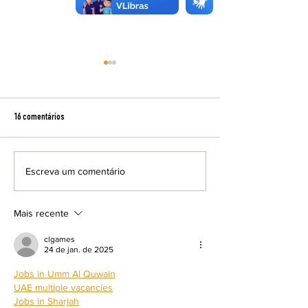
16 comentários
Escreva um comentário
Cine Fórum exibe filme inédito nos
Resenha Preta debate
cinemas brasileiros
feminina e literatura
maio
Mais recente
clgames
24 de jan. de 2025
Jobs in Umm Al Quwain
UAE multiple vacancies
Jobs in Sharjah