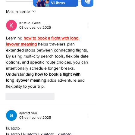
cinemas brasileiros
feminina e literatura
maio
Mais recente
Kristi d. Giles
08 de dez. de 2025
Learning 
how to book a flight with long 
layover meaning
 helps travelers plan 
extended stops between connecting flights. 
By using multi-city search tools, flexible date 
options, and specific route choices, you can 
intentionally schedule longer breaks. 
Understanding 
how to book a flight with 
long layover meaning
 adds adventure and 
flexibility to your trip.
Curtir
Responder
ayamtt seo
05 de nov. de 2025
kuatoto
kuatoto
 | 
kuatoto
 | 
kuatoto
 | 
kuatoto
 | 