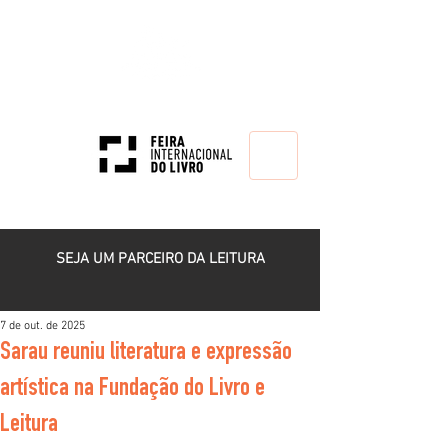
HOME
SEJA UM PARCEIRO DA LEITURA
7 de out. de 2025
Sarau reuniu literatura e expressão
artística na Fundação do Livro e
Leitura