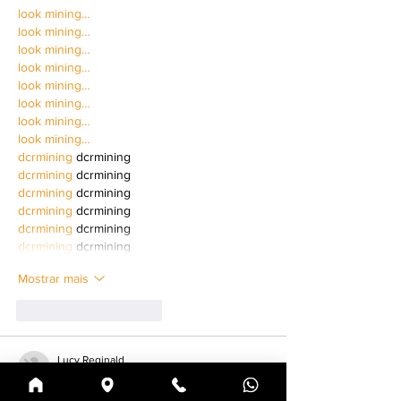
look mining…
look mining…
look mining…
look mining…
look mining…
look mining…
look mining…
look mining…
dcrmining
 dcrmining
dcrmining
 dcrmining
dcrmining
 dcrmining
dcrmining
 dcrmining
dcrmining
 dcrmining
dcrmining
 dcrmining
Mostrar mais
Curtir
Responder
Lucy Reginald
22 de out. de 2025