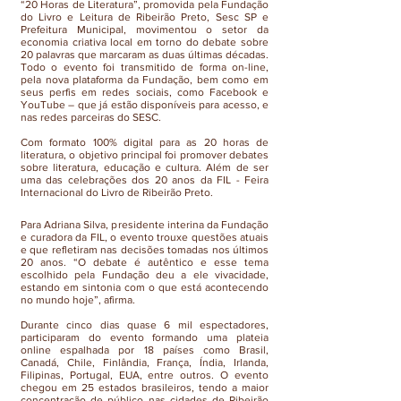
“20 Horas de Literatura”, promovida pela Fundação
do Livro e Leitura de Ribeirão Preto, Sesc SP e
Prefeitura Municipal, movimentou o setor da
economia criativa local em torno do debate sobre
20 palavras que marcaram as duas últimas décadas.
Todo o evento foi transmitido de forma on-line,
pela nova plataforma da Fundação, bem como em
seus perfis em redes sociais, como Facebook e
YouTube – que já estão disponíveis para acesso, e
nas redes parceiras do SESC.
Com formato 100% digital para as 20 horas de
literatura, o objetivo principal foi promover debates
sobre literatura, educação e cultura. Além de ser
uma das celebrações dos 20 anos da FIL - Feira
Internacional do Livro de Ribeirão Preto.
Para Adriana Silva, presidente interina da Fundação
e curadora da FIL, o evento trouxe questões atuais
e que refletiram nas decisões tomadas nos últimos
20 anos. “O debate é autêntico e esse tema
escolhido pela Fundação deu a ele vivacidade,
estando em sintonia com o que está acontecendo
no mundo hoje”, afirma.
Durante cinco dias quase 6 mil espectadores,
participaram do evento formando uma plateia
online espalhada por 18 países como Brasil,
Canadá, Chile, Finlândia, França, Índia, Irlanda,
Filipinas, Portugal, EUA, entre outros. O evento
chegou em 25 estados brasileiros, tendo a maior
concentração de público nas cidades de Ribeirão