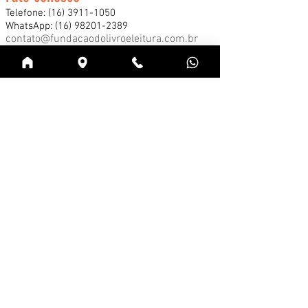
Telefone:
(16) 3911-1050
WhatsApp:
(16) 98201-2389
contato@fundacaodolivroeleitura.com.br
Horário de Funcionamento
De segunda a sexta, das 9h às 17h
*Consulte nossos horários especiais de
funcionamento durante a Feira Internacional
do Livro e demais eventos.
Acessar
Cadastre-se na news