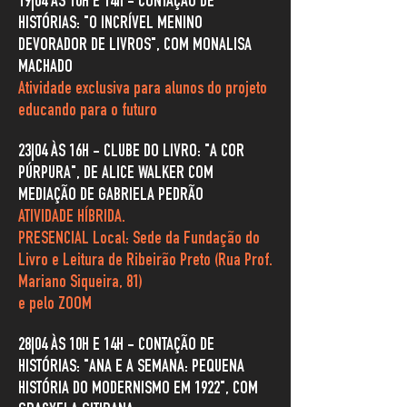
19|04 ÀS 10H E 14h - CONTAÇÃO DE
HISTÓRIAS: "O INCRÍVEL MENINO
DEVORADOR DE LIVROS", COM MONALISA
MACHADO
Atividade exclusiva para alunos do projeto
educando para o futuro
23|04 ÀS 16H - CLUBE DO LIVRO: "A COR
PÚRPURA
", DE ALICE WALKER COM
MEDIAÇÃO DE GABRIELA PEDRÃO
ATIVIDADE HÍBRIDA.
PRESENCIAL Local: Sede da Fundação do
Livro e Leitura de Ribeirão Preto (Rua Prof.
Mariano Siqueira, 81)
e pelo ZOOM
28|04 ÀS 10H E 14H -
CONTAÇÃO DE
HISTÓRIAS: "ANA E A SEMANA: PEQUENA
HISTÓRIA DO MODERNISMO EM 1922", COM