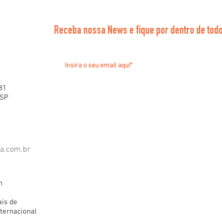
Receba nossa News e fique por dentro de todo
81
 SP
ra.com.br
h
ais de
ternacional