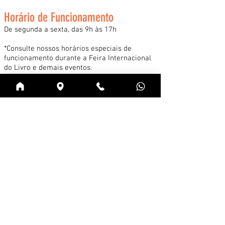
Horário de Funcionamento
De segunda a sexta, das 9h às 17h
*Consulte nossos horários especiais de
funcionamento durante a Feira Internacional
do Livro e demais eventos.
Acessar
Cadastre-se na news