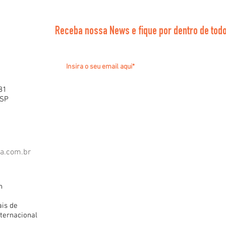
Receba nossa News e fique por dentro de todo
81
 SP
ra.com.br
h
ais de
ternacional