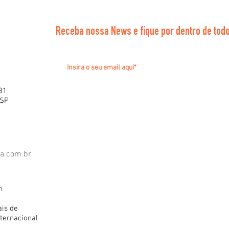
Receba nossa News e fique por dentro de todo
81
 SP
ra.com.br
h
ais de
ternacional