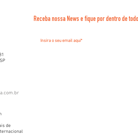
Receba nossa News e fique por dentro de todo
81
 SP
ra.com.br
h
ais de
ternacional