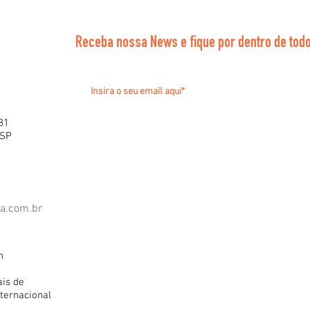
Receba nossa News e fique por dentro de todo
81
 SP
ra.com.br
h
ais de
ternacional