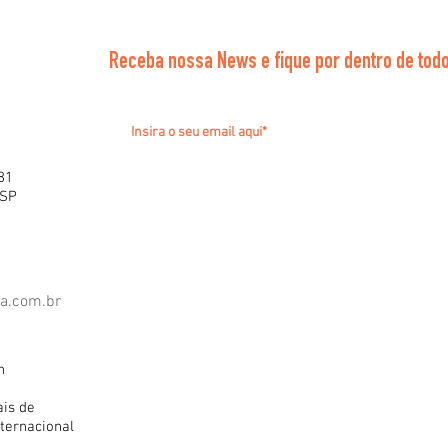
Receba nossa News e fique por dentro de todo
81
 SP
ra.com.br
h
ais de
ternacional