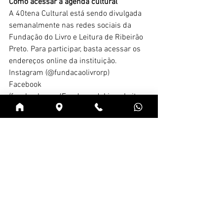
Como acessar a agenda cultural
A 40tena Cultural está sendo divulgada 
semanalmente nas redes sociais da 
Fundação do Livro e Leitura de Ribeirão 
Preto. Para participar, basta acessar os 
endereços online da instituição.
Instagram (@fundacaolivrorp)
Facebook 
(facebook.com/FundacaodoLivroeLeitura
RP)
Linkedin (fundacaolivrorp),
Twitter (@FundacaoLivroRP)
Youtube (FeiraDoLivroRibeirao)
Site www.fundacaodolivroeleiturarp.com
Ver tudo
Posts recentes