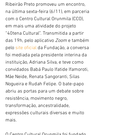
Ribeirão Preto promoveu um encontro, 
na última sexta-feira (6/11), em parceria 
com o Centro Cultural Orunmila (CCO), 
em mais uma atividade do projeto 
“40tena Cultural”. Transmitida a partir 
das 19h, pelo aplicativo 
Zoom
 e também 
pelo 
site oficial
 da Fundação, a conversa 
foi mediada pela presidente interina da 
instituição, Adriana Silva, e teve como 
convidados Babá Paulo Ifatide Ifamoroti, 
Mãe Neide, Renata Sangoranti, Silas 
Nogueira e Rudah Felipe. O bate-papo 
abriu as portas para um debate sobre 
resistência, movimento negro, 
transformação, ancestralidade, 
expressões culturais diversas e muito 
mais.
O Centro Cultural Orunmila foi fundado 