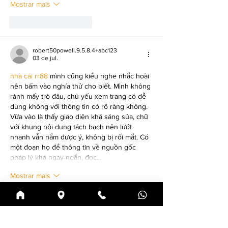
Mostrar mais
Curtir
Responder
robert50powell.9.5.8.4+abc123
03 de jul.
nhà cái rr88
 mình cũng kiểu nghe nhắc hoài 
nên bấm vào nghía thử cho biết. Mình không 
rành mấy trò đâu, chủ yếu xem trang có dễ 
dùng không với thông tin có rõ ràng không. 
Vừa vào là thấy giao diện khá sáng sủa, chữ 
với khung nội dung tách bạch nên lướt 
nhanh vẫn nắm được ý, không bị rối mắt. Có 
một đoạn họ để thông tin về nguồn gốc 
pháp lý khá ngay ngắn, đọc…
Mostrar mais
Curtir
Responder
nolafo.wle156+abc123