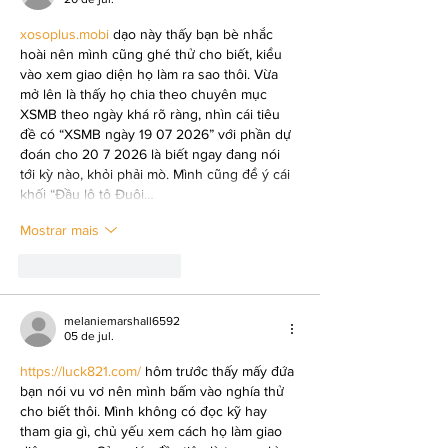
xosoplus.mobi
 dạo này thấy bạn bè nhắc 
hoài nên mình cũng ghé thử cho biết, kiểu 
vào xem giao diện họ làm ra sao thôi. Vừa 
mở lên là thấy họ chia theo chuyên mục 
XSMB theo ngày khá rõ ràng, nhìn cái tiêu 
đề có “XSMB ngày 19 07 2026” với phần dự 
đoán cho 20 7 2026 là biết ngay đang nói 
tới kỳ nào, khỏi phải mò. Mình cũng để ý cái 
khối “Đầu lô tô Đuôi…
Mostrar mais
Curtir
Responder
melaniemarshall6592
05 de jul.
https://luck821.com/
 hôm trước thấy mấy đứa 
bạn nói vu vơ nên mình bấm vào nghía thử 
cho biết thôi. Mình không có đọc kỹ hay 
tham gia gì, chủ yếu xem cách họ làm giao 