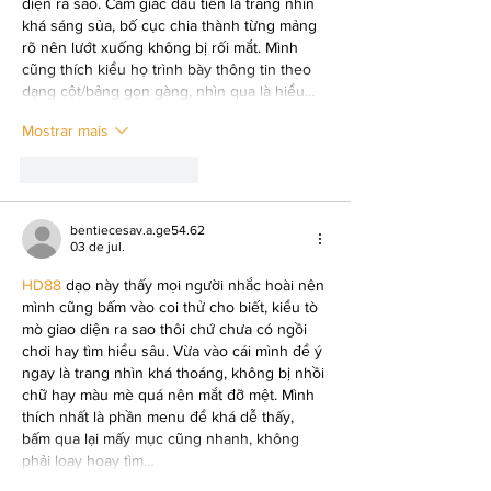
diện ra sao. Cảm giác đầu tiên là trang nhìn 
khá sáng sủa, bố cục chia thành từng mảng 
rõ nên lướt xuống không bị rối mắt. Mình 
cũng thích kiểu họ trình bày thông tin theo 
dạng cột/bảng gọn gàng, nhìn qua là hiểu…
Mostrar mais
Curtir
Responder
bentiecesav.a.ge54.62
03 de jul.
HD88
 dạo này thấy mọi người nhắc hoài nên 
mình cũng bấm vào coi thử cho biết, kiểu tò 
mò giao diện ra sao thôi chứ chưa có ngồi 
chơi hay tìm hiểu sâu. Vừa vào cái mình để ý 
ngay là trang nhìn khá thoáng, không bị nhồi 
chữ hay màu mè quá nên mắt đỡ mệt. Mình 
thích nhất là phần menu để khá dễ thấy, 
bấm qua lại mấy mục cũng nhanh, không 
phải loay hoay tìm…