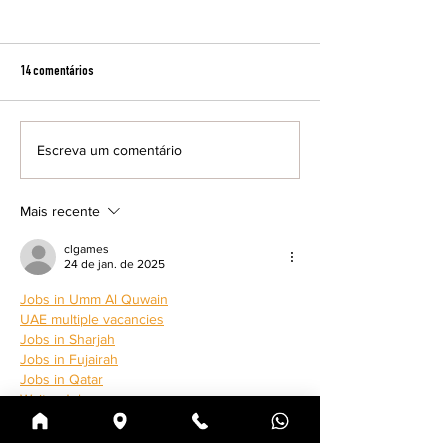
14 comentários
Escreva um comentário
Cine Fórum exibe filme inédito nos
Resenha Preta debate
cinemas brasileiros
feminina e literatura
maio
Mais recente
clgames
24 de jan. de 2025
Jobs in Umm Al Quwain
UAE multiple vacancies
Jobs in Sharjah
Jobs in Fujairah
Jobs in Qatar
Waiter Jobs
Airport jobs