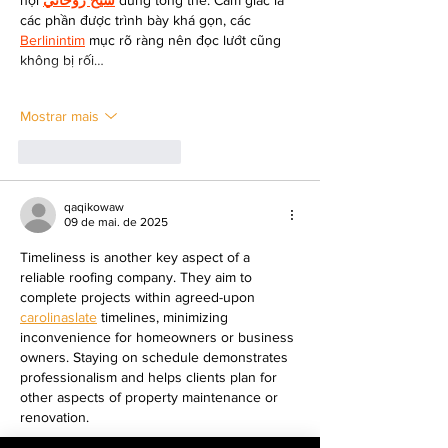
nội 
شيخ روحاني
 dung tổng thể. Cảm giác là 
các phần được trình bày khá gọn, các 
Berlinintim
 mục rõ ràng nên đọc lướt cũng 
không bị rối…
Mostrar mais
Curtir
Responder
qaqikowaw
09 de mai. de 2025
Timeliness is another key aspect of a 
reliable roofing company. They aim to 
complete projects within agreed-upon 
carolinaslate
 timelines, minimizing 
inconvenience for homeowners or business 
owners. Staying on schedule demonstrates 
professionalism and helps clients plan for 
other aspects of property maintenance or 
renovation.