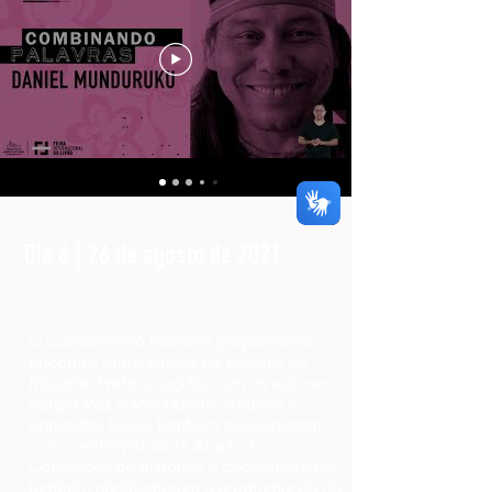
Dia 6 | 26 de agosto de 2021
O Combinando Palavras proporcionou o
encontro entre alunos de escolas de
Ribeirão Preto e região, com os autores
Sérgio Vaz e Mel Duarte. Autores e
entidades locais também conversaram
com a entrevistadora Ana Luz.
Contações de histórias e documentários
também abrilhantaram a programação do