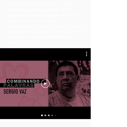
dia. O Concurso Literário prestigiou
autores nas categorias estudantil
regional e adulto; Jessé Andarilho nos
encantou com suas histórias e
aprendemos mais sobre "escrevivência"
com Roberta Estrela D'Alva e Conceição
Evaristo, autora homenageada do
evento. Confira!