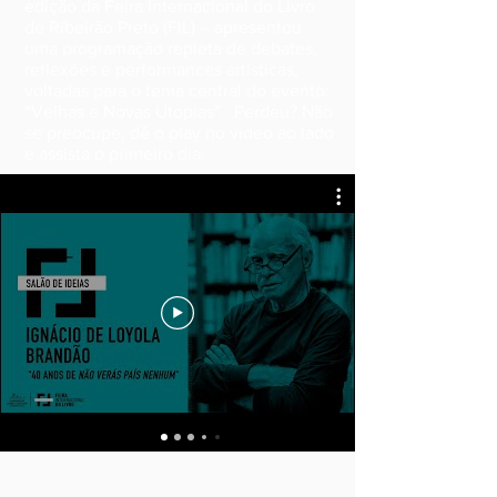
edição da Feira Internacional do Livro
de Ribeirão Preto (FIL) – apresentou
uma programação repleta de debates,
reflexões e performances artísticas,
voltadas para o tema central do evento:
“Velhas e Novas Utopias”. Perdeu? Não
se preocupe, dê o play no vídeo ao lado
e assista o primeiro dia.