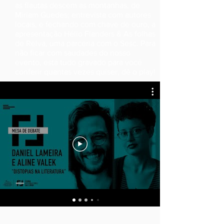
as flautas descem as montanhas, de
Miriam Guedes; entrevista com autores
locais, e fechando com chave de ouro, a
apresentação Hélio Flanders & As folhas
de Relva, uma parceria com o Sesc. Para
não ficar com saudades do nosso
evento, está tudo gravado para você
conferir quantas vezes quiser, dê o play!