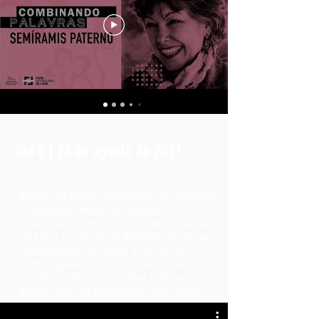
Dia 8 | 28 de agosto de 2021
Salões de Ideias, Contações de Histórias,
Entrevistas, Mesa de Debate, o
tradicional Clube do Livro da Fundação
do Livro e Leitura de Ribeirão Preto, uma
homenagem ao nosso autor local
homenageado em forma de show, e uma
Conferência com a autora Heloísa
Seixas. Um dia imperdível, que você
pode conferir dando o play aqui ao lado!