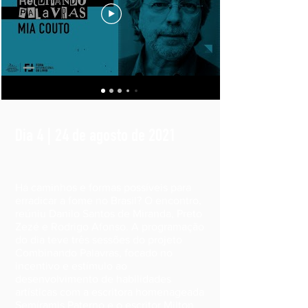
Dia 4 | 24 de agosto de 2021
Há caminhos e formas possíveis para
erradicar a fome no Brasil? O encontro,
reúniu Danilo Santos de Miranda, Preto
Zezé e Rodrigo Afonso. A programação
do dia teve três sessões do projeto
Combinando Palavras, focado no
incentivo e estímulo ao
desenvolvimento de habilidades
artísticas com a escritora homenageada
Semíramis Paterno e o escritor Milton