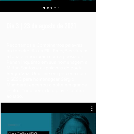
Dia 3 | 23 de agosto de 2021
Recortamos e Combinamos palavras
no terceiro dia da FIL. Emoções vieram
a tona e emocioram com a poesia de
Renan Inquérito em sua homenagem a
Milton Santos e as palavras do poeta
Sérgio Vaz. Uma live em perceria com
o SESC para homenagear Sérgio
Mambertti encerrou a noite em grande
estilo. Tudo bem, dê o play e confira
ao lado.