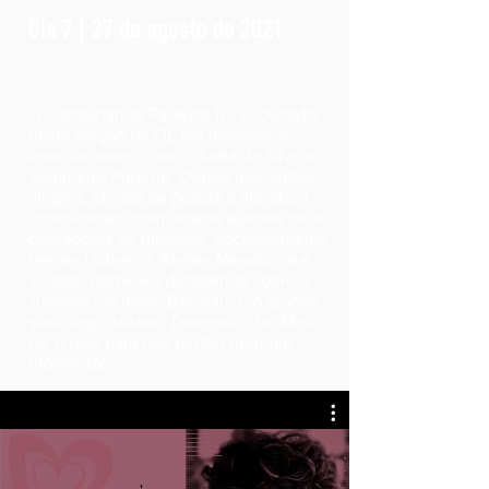
Dia 7 | 27 de agosto de 2021
O Combinando Palavras foi encerrado
nesta edição da FIL em momentos
emocionantes com Cidinha da Silva e
Semíramis Paterno. Outros momentos
alegres, cheios de poesia e literatura
aconteceram com nossos autores locais,
contadoras de histórias, documentários,
Helder Holiveira, ​Kleber Mendonça e
Juliano Dornelles debatendo sobre o
sucesso nacional, Bacurau, e o grande
sociólogo italiano, Domenico De Masi.
Dê o play para não perder nenhum
momento!