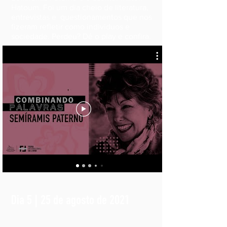
Hatoum. Foi um dia cheio de literatura,
entrevistas e questionamentos que nos
fizeram refletir como individuos e
sociedade. Perdeu? Dê o play e confira.
Dia 5 | 25 de agosto de 2021