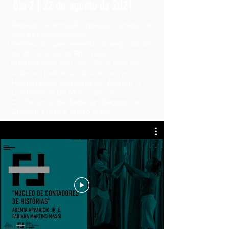
Dia 2 | 22 de agosto de 2021
Repleto de emoção, poesia, literatura e
debates imperdíveis!.
Perdeu ou quer reassistir o segundo dia
da 20ª edição da FIL - Feira
Internacional do Livro? Dê o play no
vídeo ao lado e se delicie com a
Homenagem de Fernando Anitelli, a
Conferência de Mia Couto, a
Conferência de Sebatian Gaggero e
Cláudio Yusta e muito mais!