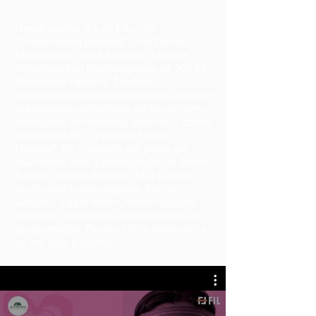
Nesse quinto dia de FIL, nós
"combinamos palavras" com Daniel
Munduruku, Jarid Arraes e a autora
infantojuvenil homenageada da 20ª FIL,
Semíramis Paterno. Também
celebramos autores e entidades locais e
prestigiamos atividades artísticas como
contações de histórias, oficinas e corais.
O tema da FIL, "Velhas e Novas
Utopias", foi colocado em pauta em
atividades com a participação de Ailton
Krenak, Owerá (Kunumi MC) e nossa
professora homenageada, Elaine
Assolini. Edgar Morin, homenageado
especial, também foi contemplado na
programação. Perdeu? Fica tranquilo, é
só dar play e conferir.