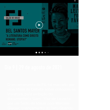
Dia 9 | 29 de agosto de 2021
O encerramento da FIL foi marcado por
uma Mesa de Debate sobre distopias na
literatura; pela exibição do
documentário Slam - Voz de Levante;
por um Salão de Ideias com Marcelo
Gleiser; o lançamento do livro Quando