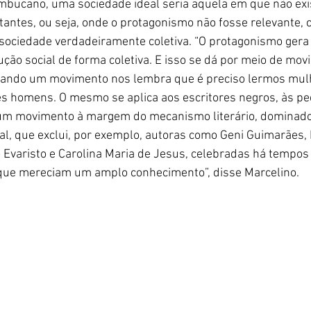
ambucano, uma sociedade ideal seria aquela em que não exi
ntes, ou seja, onde o protagonismo não fosse relevante, 
ociedade verdadeiramente coletiva. “O protagonismo gera 
ução social de forma coletiva. E isso se dá por meio de mov
 Quando um movimento nos lembra que é preciso lermos mulh
es homens. O mesmo se aplica aos escritores negros, às p
o um movimento à margem do mecanismo literário, dominad
l, que exclui, por exemplo, autoras como Geni Guimarães, 
 Evaristo e Carolina Maria de Jesus, celebradas há tempos
e que mereciam um amplo conhecimento”, disse Marcelino.