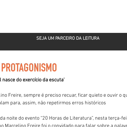
ROJETOS
PARCEIRO CULTURAL
PUBLICAÇÕES
SEJA UM PARCEIRO DA LEITURA
: PROTAGONISMO
 nasce do exercício da escuta’
ino Freire, sempre é preciso recuar, ficar quieto e ouvir o q
lam para, assim, não repetirmos erros históricos
 noite do evento “20 Horas de Literatura”, nesta terça-feir
 Marcelino Freire foi o convidado para falar sobre a palav