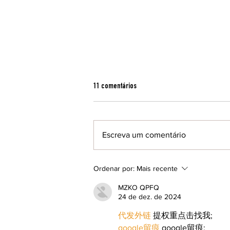
11 comentários
Escreva um comentário
Clube do Livro debate obra de Daniel
Ordenar por:
Mais recente
Munduruku em último encontro do mês
MZKO QPFQ
24 de dez. de 2024
代发外链
 提权重点击找我;
google留痕
 google留痕;