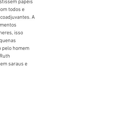
stissem papéis 
com todos e 
coadjuvantes. A 
imentos 
eres, isso 
equenas 
o pelo homem 
Ruth 
 em saraus e 