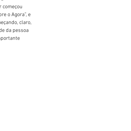
or começou 
re o Agora”, e 
eçando, claro, 
de da pessoa 
mportante 