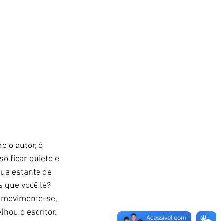
 o autor, é 
o ficar quieto e 
sua estante de 
 que você lê? 
, movimente-se, 
hou o escritor. 