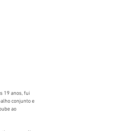
 19 anos, fui 
balho conjunto e 
oube ao 