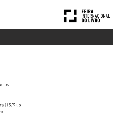
PESQUISAS
NOTÍCIAS
ue os 
a (15/9), o 
ra 