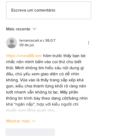
Escreva um comentário
Cine Fórum exibe filme inédito nos
Resenha Preta debate
cinemas brasileiros
feminina e literatura
maio
Mais recente
terrancecart.e.r.36.0.7
03 de jul.
https://vnew88.net/
 hôm trước thấy bạn bè 
nhắc nên mình bấm vào coi thử cho biết 
thôi. Mình không tìm hiểu sâu nội dung gì 
đâu, chủ yếu xem giao diện có dễ nhìn 
không. Vừa vào là thấy trang sắp xếp khá 
gọn, kiểu chia thành từng khối rõ ràng nên 
lướt nhanh vẫn không bị lạc. Mấy phần 
thông tin trình bày theo dạng cột/bảng nhìn 
khá “ngăn nắp”, hợp với kiểu người chỉ 
muốn xem tổng quan cho…
Mostrar mais
Curtir
Responder