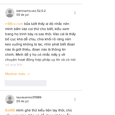
katrinacha.vez.52.0.2
03 de jul.
rr88ca com
 bữa lướt thấy ai đó nhắc nên 
mình bấm vào coi thử cho biết, kiểu xem 
trang họ trình bày ra sao thôi. Vào cái là thấy 
bố cục khá dễ chịu, chia khối rõ ràng nên 
kéo xuống không bị lạc, nhìn phát biết đoạn 
nào là giới thiệu, đoạn nào là thông tin 
chính. Mình để ý họ có nhắc mấy ý về 
chuyện hoạt động hợp pháp uy tín và có nói 
sơ qua lịch…
Mostrar mais
Curtir
Responder
laurasanms311989
03 de jul.
Ball88
 mình ghé thử kiểu tiện tay thôi, chủ 