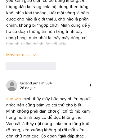
yếu xem giao diện có dễ dùng không. Ấn 
tượng đầu là trang chia nội dung theo từng 
khối nhìn khá thoáng, lướt một vòng là nắm 
được chỗ nào là giới thiệu, chỗ nào là phần 
chính, không bị “ngợp chữ”. Mình cũng để ý 
họ có đoạn thông tin nền tảng trình bày 
dạng bảng, nhìn phát là thấy mấy dòng cơ 
bản như năm thành lập với giấy…
Mostrar mais
Curtir
Responder
luciand.urha.m.584
26 de jun.
sun win
 mình thấy mấy bữa nay nhiều người 
nhắc nên cũng bấm vô coi thử cho biết. 
Mình không phải dân chơi gì, chỉ tò mò xem 
trang họ trình bày có dễ đọc không thôi. 
Vào cái là thấy nội dung chia theo từng khối 
rõ ràng, kéo xuống không bị rối mắt kiểu 
dồn chữ một cục. Có đoạn “giải đáp thắc 