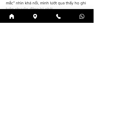
mắc” nhìn khá nổi, mình lướt qua thấy họ ghi 
luôn chuyện đăng ký phải…
Mostrar mais
Curtir
Responder
katrinacha.vez.52.0.2
22 de jun.
88M
 mình vừa lướt thử vì thấy bạn bè nhắc, 
kiểu vào xem giao diện ra sao thôi. Ấn tượng 
đầu là trang đặt cái tiêu đề “link đăng ký 
chính thức 2026” khá nổi, nên người mới 
khỏi phải đoán nên bắt đầu từ đâu. Mình 
không đọc kỹ từng dòng, nhưng cách họ 
trình bày nhìn dễ chịu: nội dung chia thành 
mấy khối riêng, kéo xuống là thấy phần nói 
về lịch sử từ 2020 và mốc…
Mostrar mais
Curtir
Responder