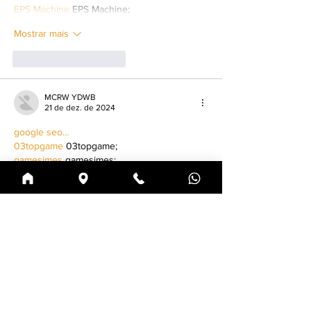
EPS Machine
 EPS Machine;
Mostrar mais
Curtir
Responder
MCRW YDWB
21 de dez. de 2024
google seo…
03topgame
 03topgame;
gamesimes
 gamesimes;
Fortune Tiger…
Fortune Tiger…
Fortune Tiger…
EPS Machine…
EPS Machine…
seo
 seo;
betwin
 betwin;
777
 777;
slots
 slots;
Fortune Tiger…