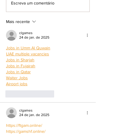
Escreva um comentário
Cine Fórum exibe filme inédito nos
Resenha Preta debate
cinemas brasileiros
feminina e literatura
maio
Mais recente
clgames
24 de jan. de 2025
Jobs in Umm Al Quwain
UAE multiple vacancies
Jobs in Sharjah
Jobs in Fujairah
Jobs in Qatar
Waiter Jobs
Airport jobs
Curtir
Responder
clgames
24 de jan. de 2025
https://ftgam.online/
https://gamshf.online/