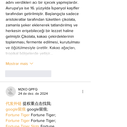
adını verdikleri acı bir içecek yapmışlardır. 
Avrupa'ya ise 16. yüzyılda İspanyol kaşifler 
tarafından getirilmiştir. Başlangıçta sadece 
aristokratlar tarafından tüketilen çikolata, 
zamanla şeker eklenerek tatlandırılmış ve 
herkesin erişebileceği bir lezzet haline 
gelmiştir.Çikolata, kakao çekirdeklerinin 
toplanması, fermente edilmesi, kurutulması 
ve öğütülmesiyle üretilir. Kakao ağaçları, 
tropikal bölgelerde yetişir…
Mostrar mais
Curtir
Responder
MZKO QPFQ
24 de dez. de 2024
代发外链
 提权重点击找我;
google留痕
 google留痕;
Fortune Tiger
 Fortune Tiger;
Fortune Tiger
 Fortune Tiger;
Fortune Tiger Slots
 Fortune…