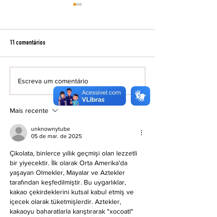
11 comentários
Escreva um comentário
Cine Fórum exibe filme inédito nos
Resenha Preta debate
cinemas brasileiros
feminina e literatura
maio
Mais recente
unknownytube
05 de mar. de 2025
Çikolata, binlerce yıllık geçmişi olan lezzetli 
bir yiyecektir. İlk olarak Orta Amerika'da 
yaşayan Olmekler, Mayalar ve Aztekler 
tarafından keşfedilmiştir. Bu uygarlıklar, 
kakao çekirdeklerini kutsal kabul etmiş ve 
içecek olarak tüketmişlerdir. Aztekler, 
kakaoyu baharatlarla karıştırarak "xocoatl" 