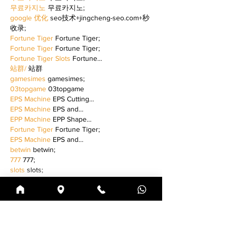
무료카지노
 무료카지노;
google 优化
 seo技术+jingcheng-seo.com+秒
收录;
Fortune Tiger
 Fortune Tiger;
Fortune Tiger
 Fortune Tiger;
Fortune Tiger Slots
 Fortune…
站群/
 站群
gamesimes
 gamesimes;
03topgame
 03topgame
EPS Machine
 EPS Cutting…
EPS Machine
 EPS and…
EPP Machine
 EPP Shape…
Fortune Tiger
 Fortune Tiger;
EPS Machine
 EPS and…
betwin
 betwin;
777
 777;
slots
 slots;
Fortune Tiger
 Fortune Tiger;
Mostrar mais
Curtir
Responder