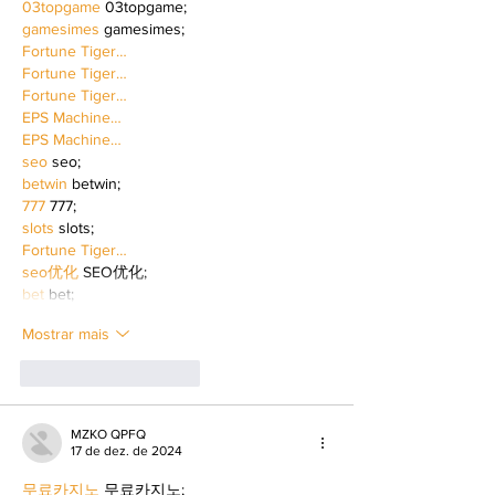
03topgame
 03topgame;
gamesimes
 gamesimes;
Fortune Tiger…
Fortune Tiger…
Fortune Tiger…
EPS Machine…
EPS Machine…
seo
 seo;
betwin
 betwin;
777
 777;
slots
 slots;
Fortune Tiger…
seo优化
 SEO优化;
bet
 bet;
Mostrar mais
Curtir
Responder
MZKO QPFQ
17 de dez. de 2024
무료카지노
 무료카지노;