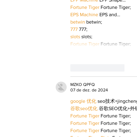
Fortune Tiger
 Fortune Tiger;
EPS Machine
 EPS and…
betwin
 betwin;
777
 777;
slots
 slots;
Fortune Tiger
 Fortune Tiger;
Curtir
Responder
MZKO QPFQ
07 de dez. de 2024
google 优化
 seo技术+jingche
谷歌seo优化
 谷歌SEO优化+
Fortune Tiger
 Fortune Tiger;
Fortune Tiger
 Fortune Tiger;
Fortune Tiger
 Fortune Tiger;