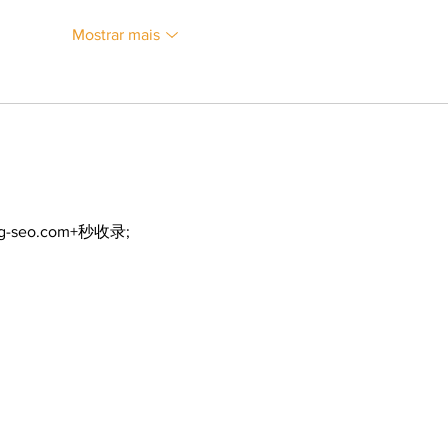
Mostrar mais
ng-seo.com+秒收录;