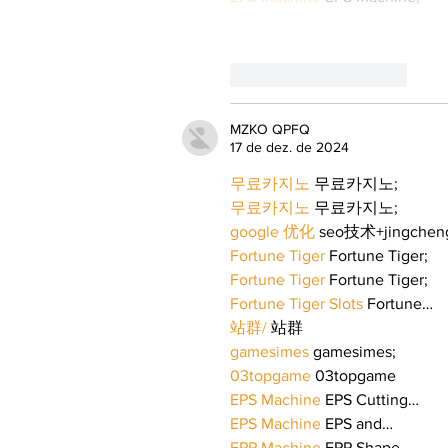
Curtir
Responder
MZKO QPFQ
17 de dez. de 2024
무료카지노
 무료카지노;
무료카지노
 무료카지노;
google 优化
 seo技术+jingche
Fortune Tiger
 Fortune Tiger;
Fortune Tiger
 Fortune Tiger;
Fortune Tiger Slots
 Fortune…
站群/
 站群
gamesimes
 gamesimes;
03topgame
 03topgame
EPS Machine
 EPS Cutting…
EPS Machine
 EPS and…
EPP Machine
 EPP Shape…