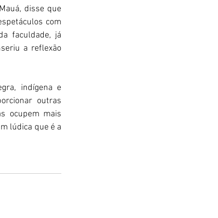
Mauá, disse que 
espetáculos com 
a faculdade, já 
seriu a reflexão 
ra, indígena e 
rcionar outras 
as ocupem mais 
m lúdica que é a 