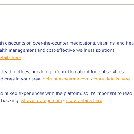
Cine Fórum exibe filme inédito nos
Resenh
cinemas brasileiros
femini
h discounts on over-the-counter medications, vitamins, and heal
ealth management and cost-effective wellness solutions. 
tails here
 death notices, providing information about funeral services, 
d ones in your area. 
obituariesnearme.com
 - 
more details here
 mixed experiences with the platform, so it's important to read 
 booking. 
istravelurolegit.com
 - 
more details here