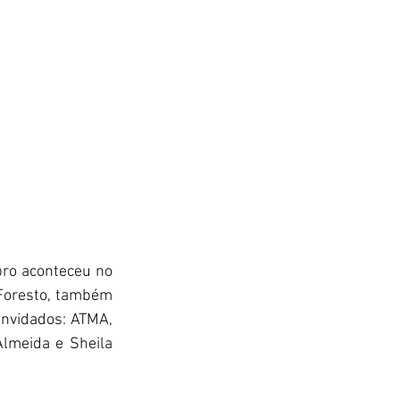
ro aconteceu no 
 Foresto, também 
onvidados: ATMA, 
lmeida e Sheila 