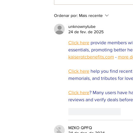
Clube do Livro debate obra de Daniel
Ordenar por:
Mais recente
Munduruku em último encontro do mês
unknownytube
24 de fev. de 2025
Click here
 provide members wit
essentials, promoting better h
kaiserotcbenefits.com
 - 
more de
Click here
 help you find recent
memorials, and tributes for love
Click here
? Many users have had
reviews and verify deals before
Curtir
Responder
MZKO QPFQ
24 de dez. de 2024