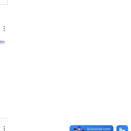
a Preta debate autonomia
na e literatura em edição de maio
th 