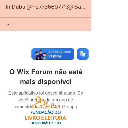
In Dubai[]>+27736697713[]>Safe And Approved Kit Abortion Pills For sale In Dubai
O Wix Forum não está
mais disponível
Este aplicativo foi descontinuado. Se
você precisa de um app de
comunidade, use o Wix Groups.