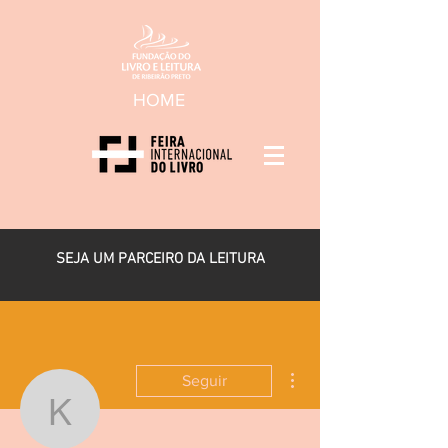
HOME
SEJA UM PARCEIRO DA LEITURA
Mais ações
Seguir
kmspico82