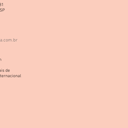
81
 SP
ra.com.br
h
ais de
ternacional