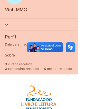
Vinh MMO
Perfil
Data de entrada: 10 de jun. de 2022
Sobre
0
curtida recebida
0
comentário recebido
0
melhor resposta