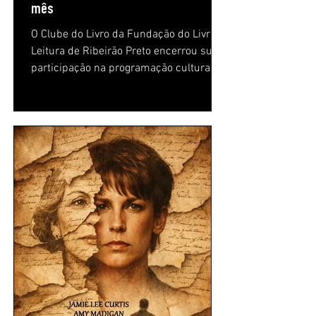
mês
O Clube do Livro da Fundação do Livro e
Leitura de Ribeirão Preto encerrou sua
participação na programação cultural
mensal com um encontro dedicado ao
livro Estações, do escritor indígena
Daniel Munduruku. Mediada por Letícia
Gomes e com acessibilidade em Libras,
a atividade reuniu leitores para discutir
temas como tempo, ciclos da vida e
transformações humanas. Durante a
conversa, os participantes exploraram
as relações entre as estações do ano e
as diferentes fases da exist