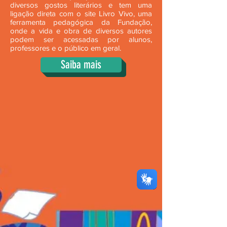
diversos gostos literários e tem uma
ligação direta com o site Livro Vivo, uma
ferramenta pedagógica da Fundação,
onde a vida e obra de diversos autores
podem ser acessadas por alunos,
professores e o público em geral.
Saiba mais