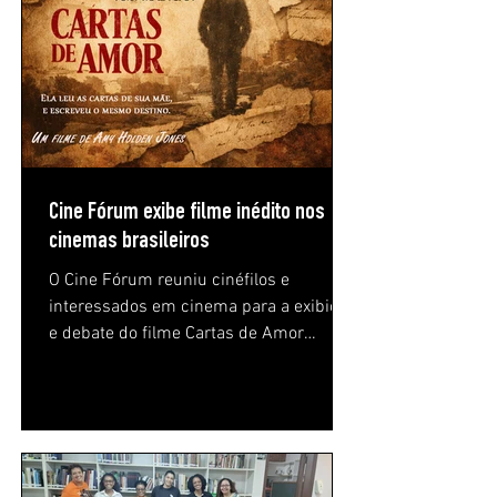
Cine Fórum exibe filme inédito nos
cinemas brasileiros
O Cine Fórum reuniu cinéfilos e
interessados em cinema para a exibição
e debate do filme Cartas de Amor
(1983), dirigido por Amy Holden Jones,
na sede da Fundação do Livro e Leitura
de Ribeirão Preto. A sessão integrou a
programação cultural da instituição e
apresentou ao público uma obra que
nunca foi exibida comercialmente nos