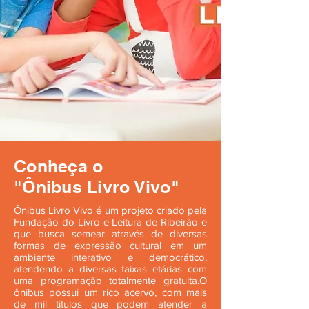
Conheça o
"Ônibus Livro Vivo"
Ônibus Livro Vivo é um projeto criado pela
Fundação do Livro e Leitura de Ribeirão e
que busca semear através de diversas
formas de expressão cultural em um
ambiente interativo e democrático,
atendendo a diversas faixas etárias com
uma programação totalmente gratuita.O
ônibus possui um rico acervo, com mais
de mil títulos que podem atender a