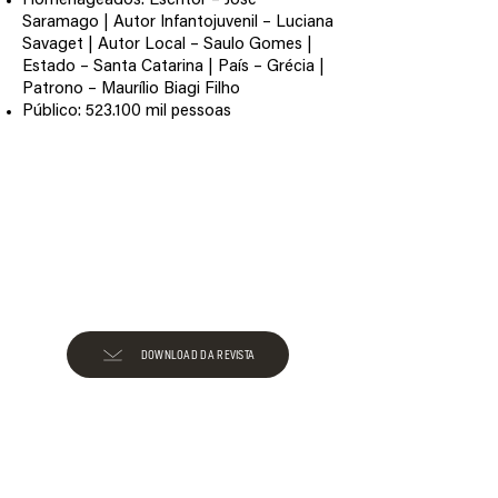
Homenageados: Escritor – José
Saramago | Autor Infantojuvenil – Luciana
Savaget | Autor Local – Saulo Gomes |
Estado – Santa Catarina | País – Grécia |
Patrono – Maurílio Biagi Filho
Público: 523.100 mil pessoas
DOWNLOAD DA REVISTA